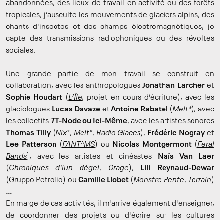
abandonnées, des lieux de travail en activité ou des forêts
tropicales, j’ausculte les mouvements de glaciers alpins, des
chants d'insectes et des champs électromagnétiques, je
capte des transmissions radiophoniques ou des révoltes
sociales.
Une grande partie de mon travail se construit en
collaboration, avec les anthropologues
Jonathan Larcher
et
Sophie Houdart
(
L’Île
, projet en cours d’écriture), avec les
glaciologues
Lucas Davaze
et
Antoine Rabatel
(
Melt*
), avec
les collectifs
T
T-Node
ou
Ici-Même
, avec les artistes sonores
Thomas Tilly
(
Nix*
,
Melt*
,
Radio Glaces
),
Frédéric Nogray
et
Lee Patterson
(
FANT^MS
) ou
Nicolas Montgermont
(
Feral
Bands
), avec les artistes et cinéastes
Naïs Van Laer
(
Chroniques d'iun dégel
,
Orage
),
Lili Reynaud-Dewar
(
Gruppo Petrolio
) ou
Camille Llobet
(
Monstre Pente
,
Terrain
)
…
En marge de ces activités, il m'arrive également d'enseigner,
de coordonner des projets ou d'écrire sur les cultures