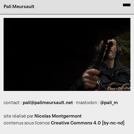
Pali Meursault
contact :
pali@palimeursault.net
· mastodon :
@pali_m
site réalisé par
Nicolas Montgermont
contenus sous licence
Creative Commons 4.0 [by-nc-nd]