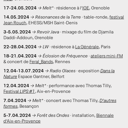
17-24.05.2024
→
Melt* ·
résidence à l'
IGE
, Grenoble
14.05.2024
→
Résonances de la Terre ·
table-ronde,
festival
Jean Rouch
, EHESS/MSH Saint-Denis
3-5.05.2024
→
Revoir Java ·
mixage du film de Djamila
Daddi-Addoun, Grenoble
22-28.04.2024
→
LW ·
résidence à
La Générale
, Paris
18-21.04.2024
→
Éclosion de Fréquence ·
ateliers mini-FM
& concert de
Feral_Bands
, Rennes
12.04-13.07.2024
→
Radio Glaces ·
exposition
Dans la
Nature
Espace Gantner, Belfort
12.04.2024
→
Melt* ·
performance avec Thomas Tilly,
Festival
LIPS #1
, Aix-en-Provence
7.04.2024
→
Melt* ·
concert avec Thomas Tilly,
D'autres
formes
, Besançon
5-7.04.2024
→
Forêt des Ondes ·
installation,
Biennale
d'Aix-en-Provence