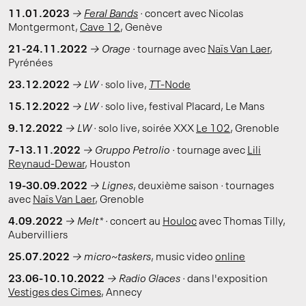
11.01.2023
→
Feral Bands
·
concert avec Nicolas
Montgermont,
Cave 12
, Genève
21-24.11.2022
→
Orage ·
tournage avec
Naïs Van Laer
,
Pyrénées
23.12.2022
→
LW ·
solo live,
T
T-Node
15.12.2022
→
LW ·
solo live, festival Placard, Le Mans
9.12.2022
→ LW ·
solo live, soirée XXX
Le 102
, Grenoble
7-13.11.2022
→ Gruppo Petrolio ·
tournage avec
Lili
Reynaud-Dewar
, Houston
19-30.09.2022
→ Lignes
, deuxième saison
·
tournages
avec
Naïs Van Laer
, Grenoble
4.09.2022
→ Melt*
·
concert au
Houloc
avec Thomas Tilly,
Aubervilliers
25.07.2022
→ micro~taskers
, music video
online
23.06-10.10.2022
→ Radio Glaces ·
dans l'exposition
Vestiges des Cimes
, Annecy