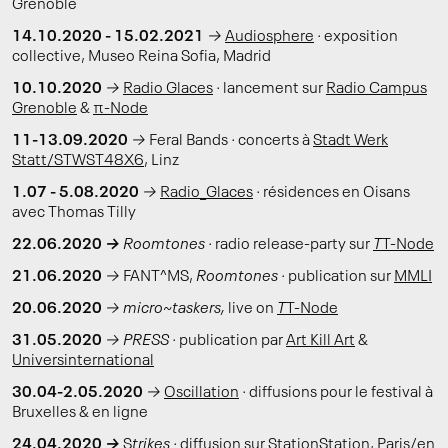
Grenoble
14.10.2020 - 15.02.2021
→
Audiosphere
·
exposition
collective, Museo Reina Sofia, Madrid
10.10.2020
→
Radio Glaces
·
lancement sur
Radio Campus
Grenoble
&
π-Node
11-13.09.2020
→
Feral Bands
·
concerts à
Stadt Werk
Statt/STWST48X6
, Linz
1.07 - 5.08.2020
→
Radio_Glaces
·
résidences en Oisans
avec Thomas Tilly
22.06.2020
→
Roomtones ·
radio release-party sur
T
T-Node
21.06.2020
→
FANT^MS,
Roomtones
·
publication sur
MMLI
20.06.2020
→
micro~taskers,
live on
T
T-Node
31.05.2020
→
PRESS
·
publication par
Art Kill Art
&
Universinternational
30.04-2.05.2020
→
Oscillation
·
diffusions pour le festival à
Bruxelles & en ligne
24.04.2020
→
S
trikes ·
diffusion sur
StationStation
, Paris/en