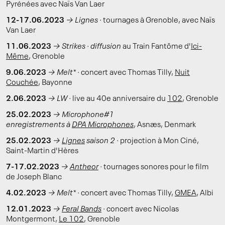
Pyrénées avec Naïs Van Laer
12-17.06.2023
→
Lignes ·
tournages à Grenoble, avec Naïs
Van Laer
11.06.2023
→ Strikes · diffusion
au Train Fantôme d'
Ici-
Même
, Grenoble
9.06.2023
→
Melt* ·
concert avec Thomas Tilly,
Nuit
Couchée
, Bayonne
2.06.2023
→
LW ·
live au 40e anniversaire du
102
, Grenoble
25.02.2023
→
Microphone#1
enregistrements à
DPA Microphones
, Asnæs, Denmark
25.02.2023
→
Lignes
saison 2 ·
projection à Mon Ciné,
Saint-Martin d'Hères
7-17.02.2023
→
Antheor
·
tournages sonores pour le film
de Joseph Blanc
4.02.2023
→
Melt* ·
concert avec Thomas Tilly,
GMEA
, Albi
12.01.2023
→
Feral Bands
·
concert avec Nicolas
Montgermont,
Le 102
, Grenoble