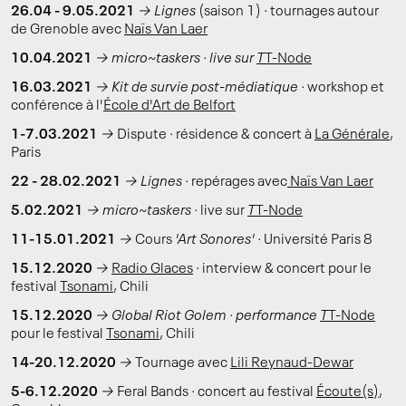
26.04 - 9.05.2021
→
Lignes
(saison 1)
·
tournages autour
de Grenoble avec
Naïs Van Laer
10.04.2021
→ micro~taskers · live sur
T
T-Node
16.03.2021
→ Kit de survie post-médiatique ·
workshop et
conférence à l'
École d'Art de Belfort
1-7.03.2021
→
Dispute
·
résidence & concert à
La Générale
,
Paris
22 - 28.02.2021
→
Lignes ·
repérages avec
Naïs Van Laer
5.02.2021
→
micro~taskers ·
live sur
T
T-Node
11-15.01.2021
→
Cours
'Art Sonores' ·
Université Paris 8
15.12.2020
→
Radio Glaces
·
interview & concert pour le
festival
Tsonami
, Chili
15.12.2020
→ Global Riot Golem · performance
T
T-Node
pour le festival
Tsonami
, Chili
14-20.12.2020
→
Tournage avec
Lili Reynaud-Dewar
5-6.12.2020
→
Feral Bands
·
concert au festival
Écoute(s)
,