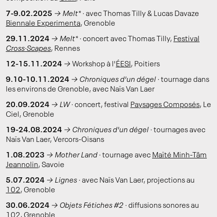
7-9.02.2025
→
Melt* ·
avec Thomas Tilly & Lucas Davaze
Biennale Experimenta
, Grenoble
29.11.2024
→
Melt* ·
concert avec Thomas Tilly,
Festival
Cross·Scapes
, Rennes
12-15.11.2024
→
Workshop à l'
ÉESI
, Poitiers
9.10-10.11.2024
→
Chroniques d'un dégel ·
tournage dans
les environs de Grenoble, avec Naïs Van Laer
20.09.2024
→ LW ·
concert, festival
Paysages Composés
, Le
Ciel, Grenoble
19-24.08.2024
→ Chroniques d'un dégel ·
tournages avec
Naïs Van Laer, Vercors-Oisans
1.08.2023
→ Mother Land ·
tournage avec
Maïté Minh-Tâm
Jeannolin
, Savoie
5.07.2024
→ Lignes ·
avec Naïs Van Laer, projections au
102
, Grenoble
30.06.2024
→ Objets Fétiches #2 ·
diffusions sonores au
102
, Grenoble