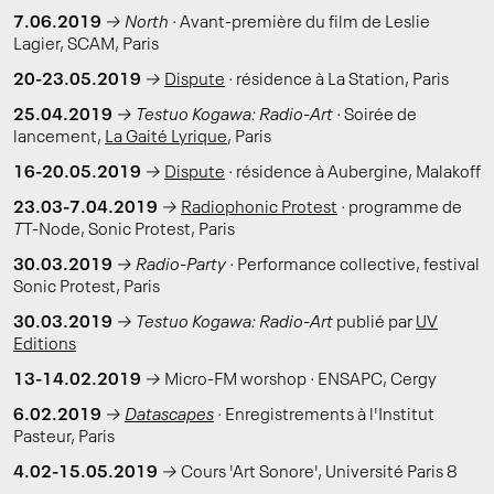
7.06.2019
→
North ·
Avant-première du film de Leslie
Lagier, SCAM, Paris
20-23.05.2019
→
Dispute
·
résidence à La Station, Paris
25.04.2019
→
Testuo Kogawa: Radio-Art ·
Soirée de
lancement,
La Gaité Lyrique
, Paris
16-20.05.2019
→
Dispute
·
résidence à Aubergine, Malakoff
23.03-7.04.2019
→
Radiophonic Protest
·
programme de
T
T-Node, Sonic Protest, Paris
30.03.2019
→
Radio-Party ·
Performance collective, festival
Sonic Protest, Paris
30.03.2019
→
Testuo Kogawa: Radio-Art
publié par
UV
Editions
13-14.02.2019
→
Micro-FM worshop
·
ENSAPC, Cergy
6.02.2019
→
Datascapes
·
Enregistrements à l'Institut
Pasteur, Paris
4.02-15.05.2019
→
Cours 'Art Sonore', Université Paris 8