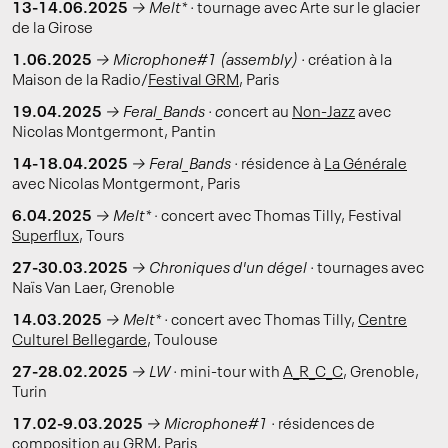
13-14.06.2025
→ Melt* ·
tournage avec Arte sur le glacier
de la Girose
1.06.2025
→ Microphone#1 (assembly) ·
création à la
Maison de la Radio/
Festival GRM
, Paris
19.04.2025
→ Feral_Bands · c
oncert au
Non-Jazz
avec
Nicolas Montgermont, Pantin
14-18.04.2025
→ Feral_Bands ·
résidence à
La Générale
avec Nicolas Montgermont, Paris
6.04.2025
→ Melt*
· concert avec Thomas Tilly, Festival
Superflux
, Tours
27-30.03.2025
→ Chroniques d'un dégel ·
tournages avec
Naïs Van Laer, Grenoble
14.03.2025
→ Melt* ·
concert avec Thomas Tilly,
Centre
Culturel Bellegarde
, Toulouse
27-28.02.2025
→ LW ·
mini-tour with
A_R_C_C
, Grenoble,
Turin
17.02-9.03.2025
→
Microphone#1 ·
résidences de
composition au
GRM
, Paris