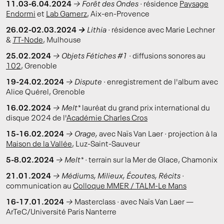
11.03-6.04.2024
→
Forêt des Ondes ·
résidence
Paysage
Endormi
et
Lab Gamerz
, Aix-en-Provence
26.02-02.03.2024
→
Lithia ·
résidence avec Marie Lechner
&
T
T-Node
, Mulhouse
25.02.2024
→
Objets Fétiches #1 ·
diffusions sonores au
102
, Grenoble
19-24.02.2024
→
Dispute ·
enregistrement de l'album avec
Alice Quérel, Grenoble
16.02.2024
→
Melt*
lauréat du grand prix international du
disque 2024 de l'
Académie Charles Cros
15-16.02.2024
→ Orage,
avec Naïs Van Laer
·
projection à la
Maison de la Vallée
, Luz-Saint-Sauveur
5-8.02.2024
→
Melt* ·
terrain sur la Mer de Glace, Chamonix
21.01.2024
→ Médiums, Milieux, Écoutes, Récits ·
communication au
Colloque MMER / TALM-Le Mans
16-17.01.2024
→
Masterclass
·
avec Naïs Van Laer —
ArTeC/Université Paris Nanterre