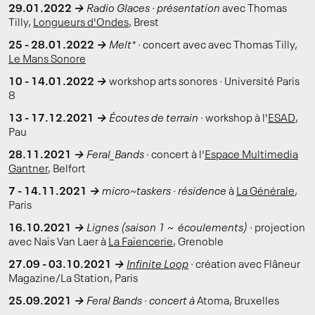
29.01.2022
→
Radio Glaces · présentation
avec Thomas
Tilly,
Longueurs d'Ondes
, Brest
25 - 28.01.2022
→
Melt* ·
concert avec
avec Thomas Tilly,
Le Mans Sonore
10 - 14.01.2022
→
workshop arts sonores
·
Université Paris
8
13 - 17.12.2021
→
Écoutes de terrain ·
workshop à l'
ESAD
,
Pau
28.11.2021
→
Feral_Bands ·
concert à l'
Espace Multimedia
Gantner
, Belfort
7 - 14.11.2021
→
micro~taskers · résidence
à
La Générale
,
Paris
16.10.2021
→
Lignes (saison 1 ~ écoulements) ·
projection
avec Naïs Van Laer à
La Faïencerie
, Grenoble
27.09 - 03.10.2021
→
Infinite Loop
·
création avec Flâneur
Magazine/La Station, Paris
25.09.2021
→
Feral Bands · concert à
Atoma, Bruxelles