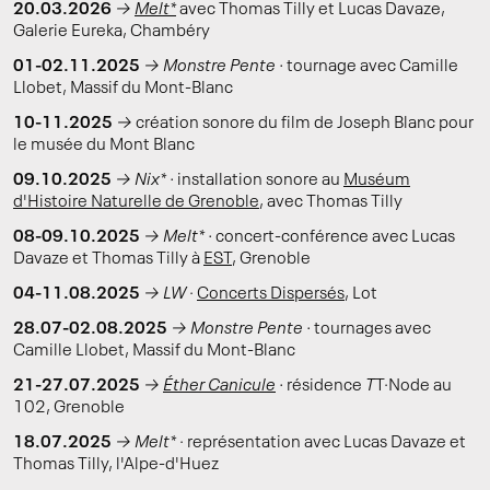
20.03.2026
→
Melt*
avec Thomas Tilly et Lucas Davaze,
Galerie Eureka, Chambéry
01-02.11.2025
→ Monstre Pente ·
tournage avec Camille
Llobet, Massif du Mont-Blanc
10-11.2025
→
création sonore du film de Joseph Blanc pour
le musée du Mont Blanc
09.10.2025
→ Nix* ·
installation sonore au
Muséum
d'Histoire Naturelle de Grenoble
, avec Thomas Tilly
08-09.10.2025
→ Melt* ·
concert-conférence avec Lucas
Davaze et Thomas Tilly à
EST
, Grenoble
04-11.08.2025
→ LW
·
Concerts Dispersés
, Lot
28.07-02.08.2025
→ Monstre Pente ·
tournages avec
Camille Llobet, Massif du Mont-Blanc
21-27.07.2025
→
Éther Canicule
·
résidence
T
T·Node au
102, Grenoble
18.07.2025
→ Melt*
· représentation avec Lucas Davaze et
Thomas Tilly, l'Alpe-d'Huez