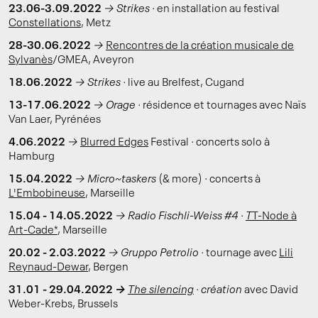
23.06-3.09.2022
→ Strikes ·
en installation au festival
Constellations
, Metz
28-30.06.2022
→
Rencontres de la création musicale de
Sylvanès
/GMEA, Aveyron
18.06.2022
→ Strikes ·
live au Brelfest, Cugand
13-17.06.2022
→ Orage ·
résidence et tournages avec Naïs
Van Laer, Pyrénées
4.06.2022
→
Blurred Edges
Festival
·
concerts solo à
Hamburg
15.04.2022
→ Micro~taskers
(& more)
·
concerts à
L'Embobineuse
, Marseille
15.04 - 14.05.2022
→ Radio Fischli-Weiss #4 ·
T
T-
Node à
Art-Cade*
, Marseille
20.02 - 2.03.2022
→ Gruppo Petrolio ·
tournage avec
Lili
Reynaud-Dewar
, Bergen
31.01 - 29.04.2022
→
The silencing
· création
avec David
Weber-Krebs, Brussels