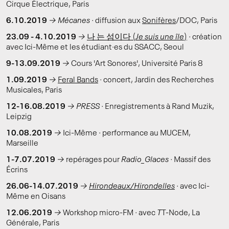
Cirque Électrique, Paris
6.10.2019
→
Mécanes ·
diffusion aux
Sonifères
/DOC, Paris
23.09 - 4.10.2019
→
나 는 섬이다
(
Je suis une île
)
·
création
avec Ici-Même et les étudiant·es du SSACC, Seoul
9-13.09.2019
→
Cours 'Art Sonores', Université Paris 8
1.09.2019
→
Feral Bands
·
concert, Jardin des Recherches
Musicales, Paris
12-16.08.2019
→
PRESS ·
Enregistrements à Rand Muzik,
Leipzig
10.08.2019
→
Ici-Même
·
performance au MUCEM,
Marseille
1-7.07.2019
→
repérages pour
Radio_Glaces ·
Massif des
Écrins
26.06-14.07.2019
→
Hirondeaux/Hirondelles
·
avec Ici-
Même en Oisans
12.06.2019
→
Workshop micro-FM
·
avec
T
T-Node, La
Générale, Paris