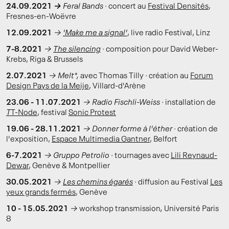
24.09.2021
→
Feral Bands ·
concert au
Festival Densités
,
Fresnes-en-Woëvre
12.09.2021
→
'Make me a signal'
,
live radio Festival, Linz
7-8.2021
→
The silencing
·
composition pour David Weber-
Krebs, Riga & Brussels
2.07.2021
→ Melt*,
avec Thomas Tilly
·
création au
Forum
Design Pays de la Meije
, Villard-d'Arène
23.06 - 11.07.2021
→ Radio Fischli-Weiss ·
installation de
T
T-Node
, festival
Sonic Protest
19.06 - 28.11.2021
→ Donner forme à l'éther ·
création de
l'exposition,
Espace Multimedia Gantner
, Belfort
6-7.2021
→ Gruppo Petrolio ·
tournages avec
Lili Reynaud-
Dewar
, Genève & Montpellier
30.05.2021
→
Les chemins égarés
·
diffusion au Festival
Les
yeux grands fermés
, Genève
10 - 15.05.2021
→
workshop transmission
,
Université Paris
8