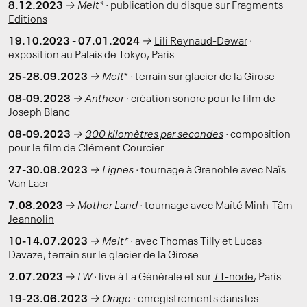
8.12.2023
→
Melt* ·
publication du disque sur
Fragments
Editions
19.10.2023 - 07.01.2024
→
Lili Reynaud-Dewar
·
exposition au Palais de Tokyo, Paris
25-28.09.2023
→
Melt
*
·
terrain sur glacier de la Girose
08-09.2023
→
Antheor
·
création sonore pour le film de
Joseph Blanc
08-09.2023
→
300 kilomètres par secondes
·
composition
pour le film de Clément Courcier
27-30.08.2023
→
Lignes ·
tournage à Grenoble avec Naïs
Van Laer
7.08.2023
→ Mother Land ·
tournage avec
Maïté Minh-Tâm
Jeannolin
10-14.07.2023
→
Melt* ·
avec Thomas Tilly et Lucas
Davaze, terrain
sur le glacier de la Girose
2.07.2023
→
LW ·
live à La Générale et sur
T
T-node
, Paris
19-23.06.2023
→
Orage ·
enregistrements dans les