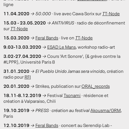
ligne
11.04.2020
→
50.000 ·
live avec Cawa Sorix sur
T
T-Node
15.03 - 23.05.2020
→
ANTIVIRUS ·
radio de déconfinement
sur
T
T-Node
15.03.2020
→
Feral Bands
·
live on
T
T-Node
9.03-13.03.2020
→
ESAD Le Mans
, workshop radio-art
3.02-27.04.2020
→
Cours 'Art Sonore', (& grève contre la
#LPPR), Université Paris 8
31.01.2020
→
El Pueblo Unido Jamas sera vincido,
création
radio pour
RFI
20.01.2020
→
S
trikes,
publication
sur
ORAL_records
18.11-8.12.2019
→
Festival
Tsonami
·
résidence et
création à Valparaiso, Chili
19.10.2019
→
PRESS · création au festival
Akousma/GRM
,
Paris
12.10.2019
→
Feral Bands
·
concert au Serendip Lab -