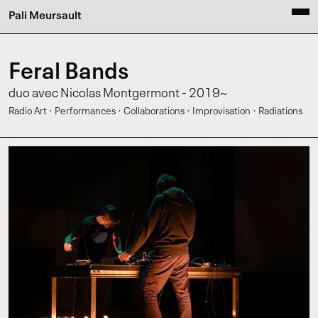
Pali Meursault
Feral Bands
duo avec Nicolas Montgermont - 2019~
·
·
·
·
Radio Art
Performances
Collaborations
Improvisation
Radiations