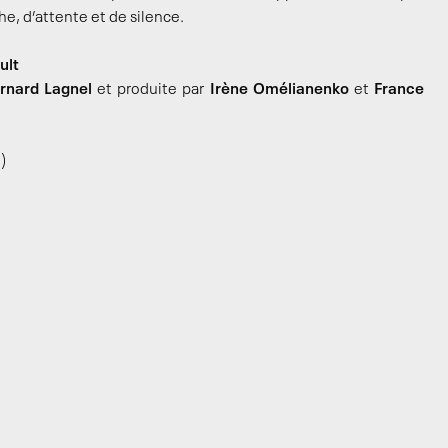
, d’attente et de silence.
ult
rnard Lagnel
et produite par
Irène Omélianenko
et
France
e)