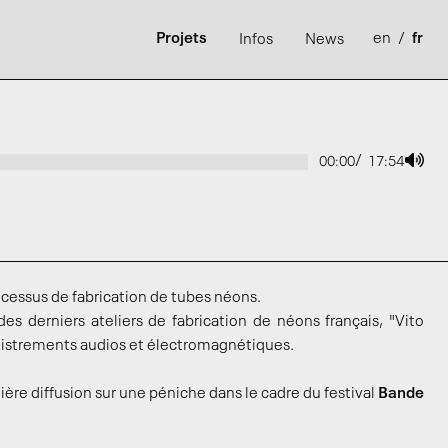
Projets
en
/
fr
Infos
News
/
00:00
17:54
ocessus de fabrication de tubes néons.
es derniers ateliers de fabrication de néons français, "Vito
egistrements audios et électromagnétiques.
re diffusion sur une péniche dans le cadre du festival
Bande