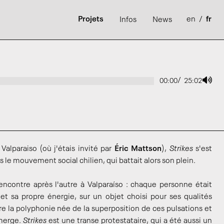
Projets
en
/
fr
Infos
News
/
00:00
25:02
alparaiso (où j'étais invité par
Éric Mattson
),
Strikes
s'est
 le mouvement social chilien, qui battait alors son plein.
encontre après l'autre à Valparaíso : chaque personne était
et sa propre énergie, sur un objet choisi pour ses qualités
e la polyphonie née de la superposition de ces pulsations et
émerge.
Strikes
est une transe protestataire, qui a été aussi un