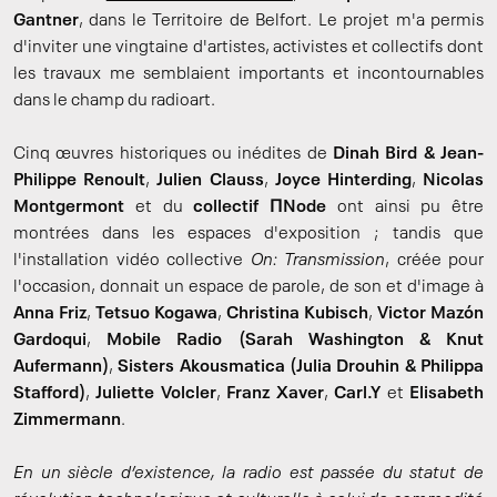
Gantner
, dans le Territoire de Belfort. Le projet m'a permis
d'inviter une vingtaine d'artistes, activistes et collectifs dont
les travaux me semblaient importants et incontournables
dans le champ du radioart.
Cinq œuvres historiques ou inédites de
Dinah Bird & Jean-
Philippe Renoult
,
Julien Clauss
,
Joyce Hinterding
,
Nicolas
Montgermont
et du
collectif ΠNode
ont ainsi pu être
montrées dans les espaces d'exposition ; tandis que
l'installation vidéo collective
On: Transmission
, créée pour
l'occasion, donnait un espace de parole, de son et d'image à
Anna Friz
,
Tetsuo Kogawa
,
Christina Kubisch
,
Victor Mazón
Gardoqui
,
Mobile Radio (Sarah Washington & Knut
Aufermann)
,
Sisters Akousmatica (Julia Drouhin & Philippa
Stafford)
,
Juliette Volcler
,
Franz Xaver
,
Carl.Y
et
Elisabeth
Zimmermann
.
En un siècle d’existence, la radio est passée du statut de