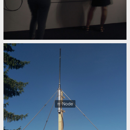
π-Node