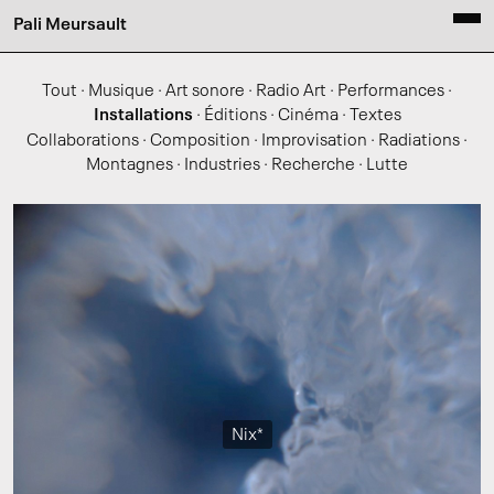
Pali Meursault
Tout
·
Musique
·
Art sonore
·
Radio Art
·
Performances
·
Installations
·
Éditions
·
Cinéma
·
Textes
Collaborations
·
Composition
·
Improvisation
·
Radiations
·
Montagnes
·
Industries
·
Recherche
·
Lutte
Nix*