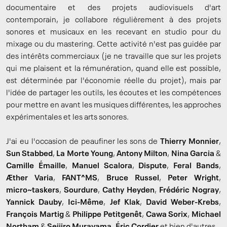
documentaire et des projets audiovisuels d'art
contemporain, je collabore régulièrement à des projets
sonores et musicaux en les recevant en studio pour du
mixage ou du mastering. Cette activité n'est pas guidée par
des intérêts commerciaux (je ne travaille que sur les projets
qui me plaisent et la rémunération, quand elle est possible,
est déterminée par l'économie réelle du projet), mais par
l'idée de partager les outils, les écoutes et les compétences
pour mettre en avant les musiques différentes, les approches
expérimentales et les arts sonores.
J'ai eu l'occasion de peaufiner les sons de
Thierry Monnier
,
Sun Stabbed
,
La Morte Young
,
Antony Milton
,
Nina Garcia
&
Camille Émaille
,
Manuel Scalora
,
Dispute
,
Feral Bands
,
Æther Varia
,
FANT^MS
,
Bruce Russel
,
Peter Wright
,
micro~taskers
,
Sourdure
,
Cathy Heyden
,
Frédéric Nogray
,
Yannick Dauby
,
Ici-Même
,
Jef Klak
,
David Weber-Krebs
,
François Martig
&
Philippe Petitgenêt
,
Cawa Sorix
,
Michael