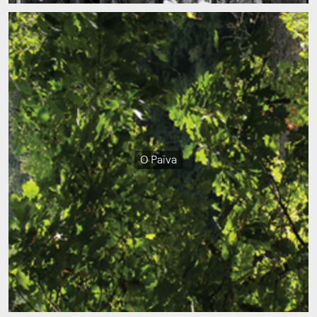
O Païva