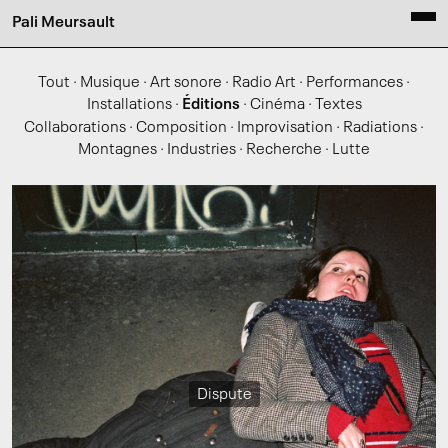
Pali Meursault
Tout
·
Musique
·
Art sonore
·
Radio Art
·
Performances
·
Installations
·
Éditions
·
Cinéma
·
Textes
Collaborations
·
Composition
·
Improvisation
·
Radiations
·
Montagnes
·
Industries
·
Recherche
·
Lutte
Dispute