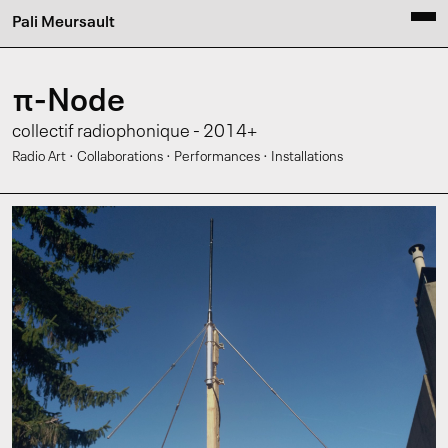
Pali Meursault
π-Node
collectif radiophonique - 2014+
·
·
·
Radio Art
Collaborations
Performances
Installations