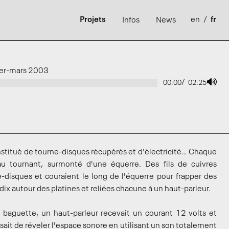
Projets
en
/
fr
Infos
News
vier-mars 2003
/
00:00
02:25
stitué de tourne-disques récupérés et d'électricité… Chaque
au tournant, surmonté d'une équerre. Des fils de cuivres
e-disques et couraient le long de l'équerre pour frapper des
ix autour des platines et reliées chacune à un haut-parleur.
e baguette, un haut-parleur recevait un courant 12 volts et
ssait de réveler l'espace sonore en utilisant un son totalement