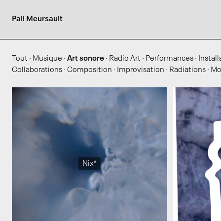
Pali Meursault
Tout
·
Musique
·
Art sonore
·
Radio Art
·
Performances
·
Install
Collaborations
·
Composition
·
Improvisation
·
Radiations
·
Mo
Nix*