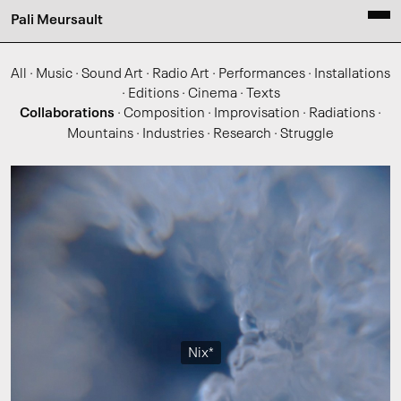
Pali Meursault
All
·
Music
·
Sound Art
·
Radio Art
·
Performances
·
Installations
·
Editions
·
Cinema
·
Texts
Collaborations
·
Composition
·
Improvisation
·
Radiations
·
Mountains
·
Industries
·
Research
·
Struggle
Nix*