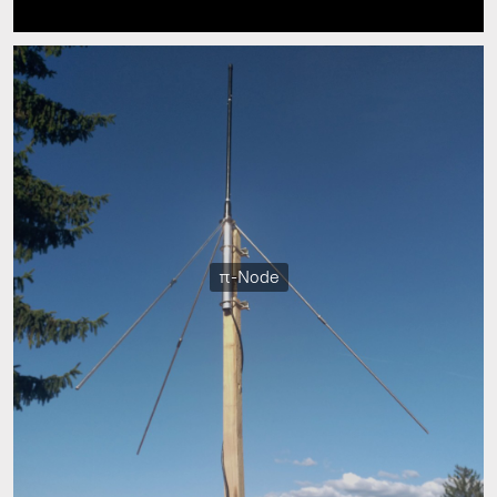
π-Node