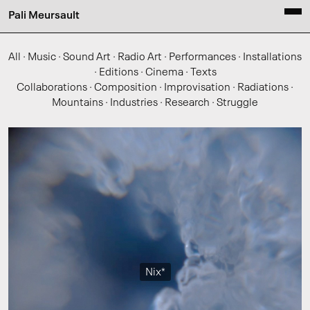
Pali Meursault
All
·
Music
·
Sound Art
·
Radio Art
·
Performances
·
Installations
·
Editions
·
Cinema
·
Texts
Collaborations
·
Composition
·
Improvisation
·
Radiations
·
Mountains
·
Industries
·
Research
·
Struggle
Nix*