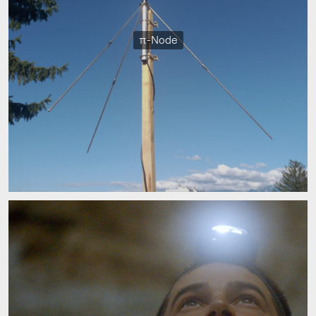
π-Node