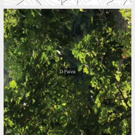
O Païva