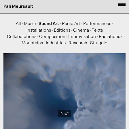
Pali Meursault
All
·
Music
·
Sound Art
·
Radio Art
·
Performances
·
Installations
·
Editions
·
Cinema
·
Texts
Collaborations
·
Composition
·
Improvisation
·
Radiations
·
Mountains
·
Industries
·
Research
·
Struggle
Nix*