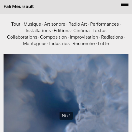
Pali Meursault
Tout
·
Musique
·
Art sonore
·
Radio Art
·
Performances
·
Installations
·
Éditions
·
Cinéma
·
Textes
Collaborations
·
Composition
·
Improvisation
·
Radiations
·
Montagnes
·
Industries
·
Recherche
·
Lutte
Nix*