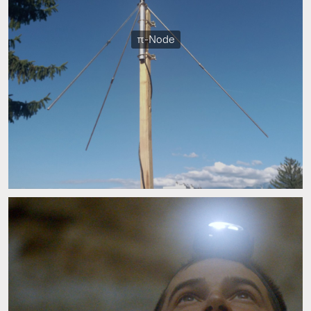
π-Node